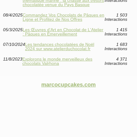
thématique marine : la chasse aux trésors
Interactions
chocolatée venue du Pays Basque
08/4/2025
Commandez Vos Chocolats de Pâques en
1 503
Ligne et Profitez de Nos Offres
Interactions
05/3/2025
Les Œuvres d'Art en Chocolat de L'Atelier
1 415
: Pâques en Émerveillement
Interactions
07/10/2024
Les tendances chocolatées de Noël
1 683
2024 sur www.atelierduchocolat.fr
Interactions
11/8/2023
Explorons le monde merveilleux des
4 371
chocolats Valrhona
Interactions
marcocupcakes.com