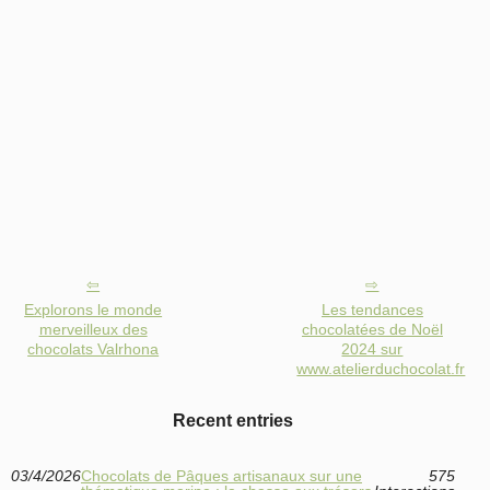
Explorons le monde
Les tendances
merveilleux des
chocolatées de Noël
chocolats Valrhona
2024 sur
www.atelierduchocolat.fr
Recent entries
03/4/2026
Chocolats de Pâques artisanaux sur une
575